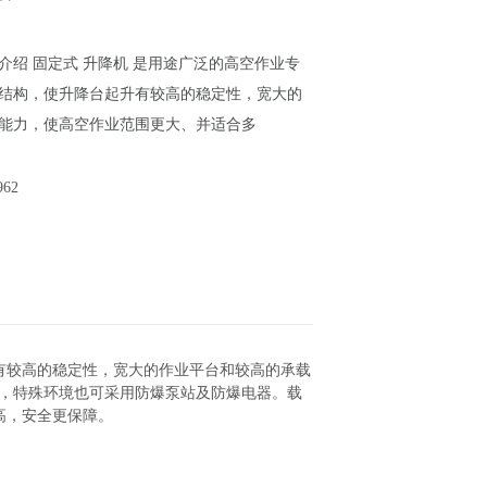
介绍 固定式 升降机 是用途广泛的高空作业专
结构，使升降台起升有较高的稳定性，宽大的
能力，使高空作业范围更大、并适合多
962
有较高的稳定性，宽大的作业平台和较高的承载
电源，特殊环境也可采用防爆泵站及防爆电器。载
高，安全更保障。