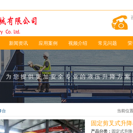
新闻资讯
应用案例
视频介绍
常见问题
荣
降台
当前位
固定剪叉式升降
产品分类：
固定式升降